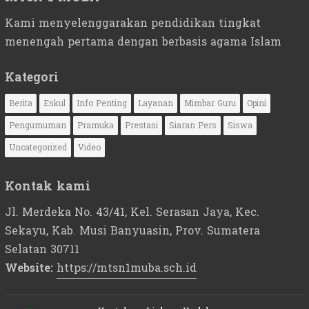
Kami menyelenggarakan pendidikan tingkat
menengah pertama dengan berbasis agama Islam
Kategori
Berita
Eskul
Info Penting
Layanan
Mimbar Guru
Opini
Pengumuman
Pramuka
Prestasi
Siaran Pers
Siswa
Uncategorized
Video
Kontak kami
Jl. Merdeka No. 43/41, Kel. Serasan Jaya, Kec.
Sekayu, Kab. Musi Banyuasin, Prov. Sumatera
Selatan 30711
Website:
https://mtsn1muba.sch.id