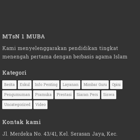
MTsN 1 MUBA
Kami menyelenggarakan pendidikan tingkat
menengah pertama dengan berbasis agama Islam
Kategori
Berita
Eskul
Info Penting
Layanan
Mimbar Guru
Opini
Pengumuman
Pramuka
Prestasi
Siaran Pers
Siswa
Uncategorized
Video
Kontak kami
Jl. Merdeka No. 43/41, Kel. Serasan Jaya, Kec.