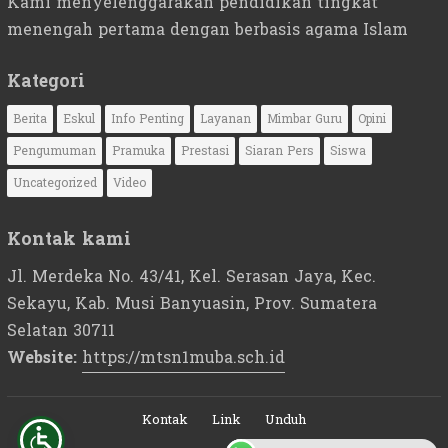
Kami menyelenggarakan pendidikan tingkat
menengah pertama dengan berbasis agama Islam
Kategori
Berita
Eskul
Info Penting
Layanan
Mimbar Guru
Opini
Pengumuman
Pramuka
Prestasi
Siaran Pers
Siswa
Uncategorized
Video
Kontak kami
Jl. Merdeka No. 43/41, Kel. Serasan Jaya, Kec.
Sekayu, Kab. Musi Banyuasin, Prov. Sumatera
Selatan 30711
Website:
https://mtsn1muba.sch.id
Kontak
Link
Unduh