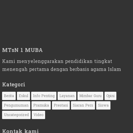
MTsN 1 MUBA
Kami menyelenggarakan pendidikan tingkat
menengah pertama dengan berbasis agama Islam
Kategori
Berita
Eskul
Info Penting
Layanan
Mimbar Guru
Opini
Pengumuman
Pramuka
Prestasi
Siaran Pers
Siswa
Uncategorized
Video
Kontak kami