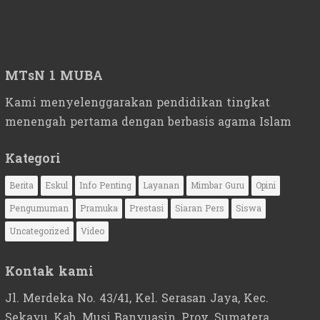
MTsN 1 MUBA
Kami menyelenggarakan pendidikan tingkat
menengah pertama dengan berbasis agama Islam
Kategori
Berita
Eskul
Info Penting
Layanan
Mimbar Guru
Opini
Pengumuman
Pramuka
Prestasi
Siaran Pers
Siswa
Uncategorized
Video
Kontak kami
Jl. Merdeka No. 43/41, Kel. Serasan Jaya, Kec.
Sekayu, Kab. Musi Banyuasin, Prov. Sumatera