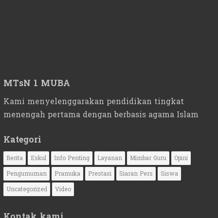
MTsN 1 MUBA
Kami menyelenggarakan pendidikan tingkat
menengah pertama dengan berbasis agama Islam
Kategori
Berita
Eskul
Info Penting
Layanan
Mimbar Guru
Opini
Pengumuman
Pramuka
Prestasi
Siaran Pers
Siswa
Uncategorized
Video
Kontak kami