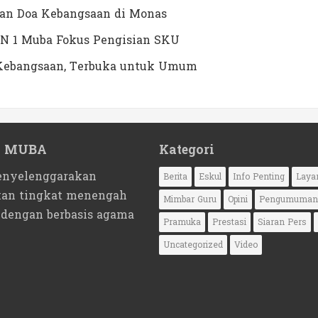
dan Doa Kebangsaan di Monas
N 1 Muba Fokus Pengisian SKU
a Kebangsaan, Terbuka untuk Umum
1 MUBA
Kategori
nyelenggarakan
Berita
Eskul
Info Penting
Laya
kan tingkat menengah
Mimbar Guru
Opini
Pengumuman
 dengan berbasis agama
Pramuka
Prestasi
Siaran Pers
Uncategorized
Video