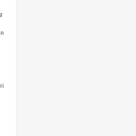
g
an
h
ri