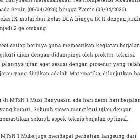
si Banyuasin melaksanakan Tes Kompetensi Akademi
ada Senin (06/04/2026) hingga Kamis (09/04/2026).
kelas IX mulai dari kelas IX.A hingga IX.H dengan juml
njadi 2 gelombang.
esi setiap harinya guna memastikan kegiatan berjalan
gikuti ujian dengan didampingi oleh proktor, teknisi,
jalannya ujian agar sesuai dengan prosedur yang tela
ajaran yang diujikan adalah Matematika, dilanjutkan ha
 di MTsN 1 Musi Banyuasin ada hari demi hari berjala
 yang berarti. Seluruh siswa mengikuti ujian dengan
emastikan seluruh aspek teknis berjalan optimal.
 MTsN 1 Muba juga mendapat perhatian langsung dari