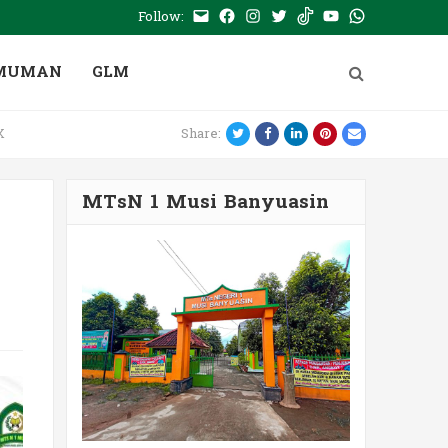
Follow:
E-
Facebook
Instagram
Twitter
Tiktok
Youtube
WhatsApp
mail
PTSP
MUMAN
GLM
Twitter
Facebook
LinkedIn
Pinterest
Email
X
Share:
MTsN 1 Musi Banyuasin