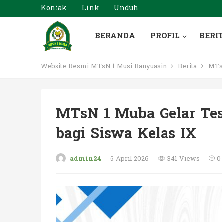
Kontak
Link
Unduh
BERANDA
PROFIL
BERI
Website Resmi MTsN 1 Musi Banyuasin
Berita
MTsN
MTsN 1 Muba Gelar Te
bagi Siswa Kelas IX
admin24
6 April 2026
341 Views
0