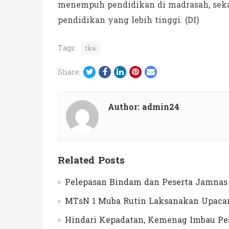
menempuh pendidikan di madrasah, seka
pendidikan yang lebih tinggi. (DI)
Tags:
tka
Twitter
Facebook
LinkedIn
Pinterest
Email
Share:
Author:
admin24
Related Posts
Pelepasan Bindam dan Peserta Jamnas 
MTsN 1 Muba Rutin Laksanakan Upacar
Hindari Kepadatan, Kemenag Imbau Pes