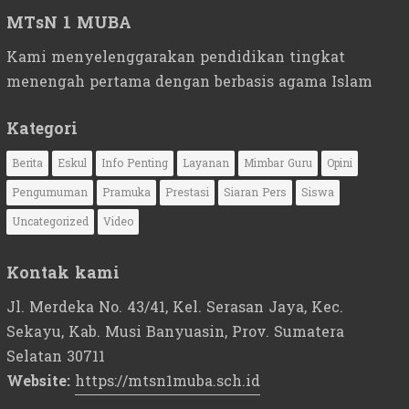
MTsN 1 MUBA
Kami menyelenggarakan pendidikan tingkat
menengah pertama dengan berbasis agama Islam
Kategori
Berita
Eskul
Info Penting
Layanan
Mimbar Guru
Opini
Pengumuman
Pramuka
Prestasi
Siaran Pers
Siswa
Uncategorized
Video
Kontak kami
Jl. Merdeka No. 43/41, Kel. Serasan Jaya, Kec.
Sekayu, Kab. Musi Banyuasin, Prov. Sumatera
Selatan 30711
Website:
https://mtsn1muba.sch.id