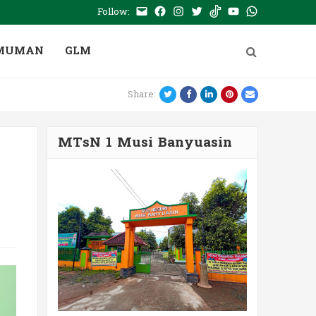
Follow:
E-
Facebook
Instagram
Twitter
Tiktok
Youtube
WhatsApp
mail
PTSP
MUMAN
GLM
Twitter
Facebook
LinkedIn
Pinterest
Email
Share:
MTsN 1 Musi Banyuasin