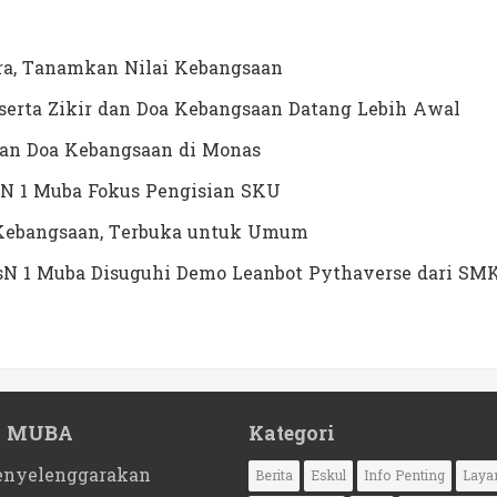
a, Tanamkan Nilai Kebangsaan
erta Zikir dan Doa Kebangsaan Datang Lebih Awal
dan Doa Kebangsaan di Monas
N 1 Muba Fokus Pengisian SKU
a Kebangsaan, Terbuka untuk Umum
MTsN 1 Muba Disuguhi Demo Leanbot Pythaverse dari SM
1 MUBA
Kategori
nyelenggarakan
Berita
Eskul
Info Penting
Laya