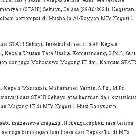
 Musi Banyuasin melepas secara resmi Mahasiswa
maniyah (STAIR) Sekayu, Selasa (29/10/2024). Kegiatan 
selesai bertempat di Musholla Al-Bayyan MTs Negeri 1
ari STAIR Sekayu tersebut dihadiri oleh Kepala
 Kepala Urusan Tata Usaha, Komarindang, S.Pd.I., Gur
an dan juga Mahasiswa Magang III dari Kampus STAI
. Kepala Madrasah, Muhammad Yamin, S.Pd., M.Pd.
iswa/i dari STAIR Sekayu atas bantuan dan kontribus
an Magang III di MTs Negeri 1 Musi Banyuasin.
h satu mahasiswa magang III mengucapkan rasa terima
 semoga bimbingan luar biasa dari Bapak/Ibu di MTs