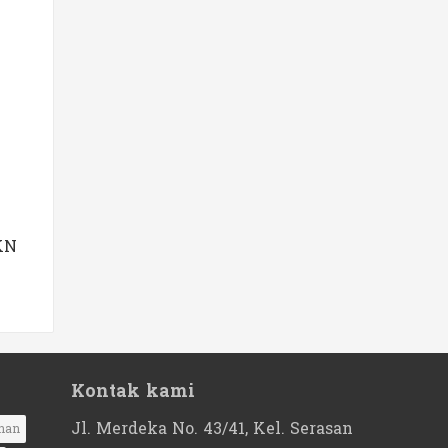
KN
Kontak kami
Jl. Merdeka No. 43/41, Kel. Serasan
nan