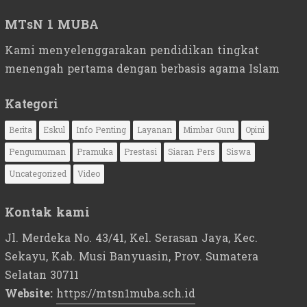
MTsN 1 MUBA
Kami menyelenggarakan pendidikan tingkat
menengah pertama dengan berbasis agama Islam
Kategori
Berita
Eskul
Info Penting
Layanan
Mimbar Guru
Opini
Pengumuman
Pramuka
Prestasi
Siaran Pers
Siswa
Uncategorized
Video
Kontak kami
Jl. Merdeka No. 43/41, Kel. Serasan Jaya, Kec.
Sekayu, Kab. Musi Banyuasin, Prov. Sumatera
Selatan 30711
Website:
https://mtsn1muba.sch.id