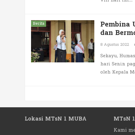
VIII hari ini…
Pembina U
Berita
dan Bermo
8 Agustus 2022
Sekayu, Humas
hari Senin pag
oleh Kepala M
Paginasi
pos
Lokasi MTsN 1 MUBA
MTsN 
Kami me