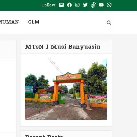
Follow:
E-
Facebook
Instagram
Twitter
Tiktok
Youtube
WhatsApp
mail
PTSP
MUMAN
GLM
MTsN 1 Musi Banyuasin