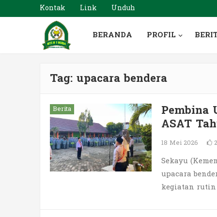
Kontak
Link
Unduh
BERANDA
PROFIL
BERI
Tag:
upacara bendera
Pembina U
Berita
ASAT Tah
18 Mei 2026
Sekayu (Keme
upacara bender
kegiatan rutin