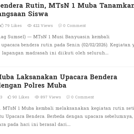
Bendera Rutin, MTsN 1 Muba Tanamka
angsaan Siswa
79
Likes
422 Views
0
Comment
ag Sumsel) — MTsN 1 Musi Banyuasin kembali
pacara bendera rutin pada Senin (02/02/2026). Kegiatan 
i lapangan madrasah ini diikuti oleh seluruh…
uba Laksanakan Upacara Bendera
dengan Polres Muba
23
90
Likes
897 Views
0
Comment
. MTsN 1 Muba kembali melaksanakan kegiatan rutin set
itu Upacara Bendera. Berbeda dengan upacara sebelumnya,
a pada hari ini berasal dari…