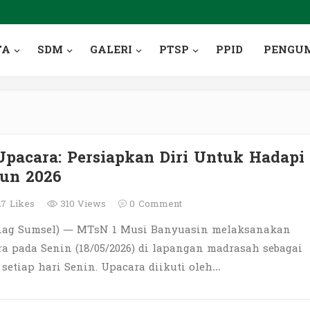
TA
SDM
GALERI
PTSP
PPID
PENGU
pacara: Persiapkan Diri Untuk Hadapi
un 2026
27
Likes
310 Views
0
Comment
nag Sumsel) — MTsN 1 Musi Banyuasin melaksanakan
a pada Senin (18/05/2026) di lapangan madrasah sebagai
 setiap hari Senin. Upacara diikuti oleh…