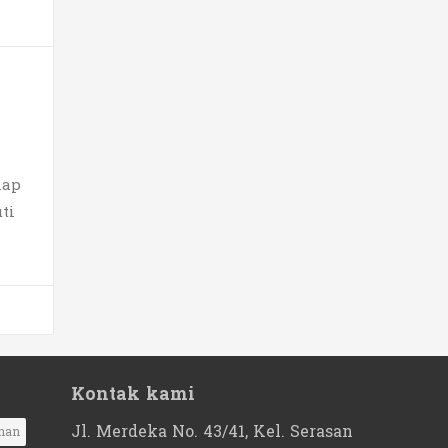
iap
ti
Kontak kami
Jl. Merdeka No. 43/41, Kel. Serasan
nan