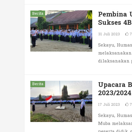
Pembina 
Berita
Sukses 4B
31 Juli 2023
7
Sekayu, Humas.
melaksanakan 
dilaksanakan 
Upacara B
Berita
2023/2024
17 Juli 2023
7
Sekayu, Humas
Muba melaksan
peserta didik,