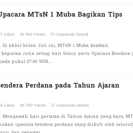
Upacara MTsN 1 Muba Bagikan Tips
7
Likes
952 Views
Comment closed
 Di akhir bulan Juli ini, MTsN 1 Muba kembali
kegiatan rutin setiap hari Senin yaitu Upacara Bendera 
pada pukul 07.00 WIB…
endera Perdana pada Tahun Ajaran
4
Likes
793 Views
Comment closed
. Mengawali hari pertama di Tahun Ajaran yang baru, MT
akan upacara bendera perdana yang diikuti oleh seluru
 guru, dan pegawai…