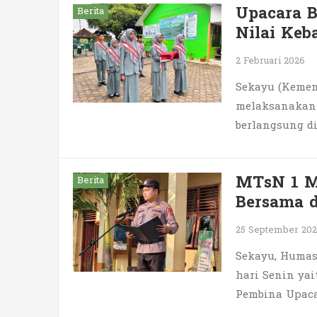
Upacara 
Berita
Nilai Keb
2 Februari 2026
Sekayu (Kemen
melaksanakan u
berlangsung d
MTsN 1 M
Berita
Bersama 
25 September 20
Sekayu, Humas
hari Senin ya
Pembina Upacar