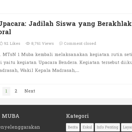
pacara: Jadilah Siswa yang Berakhlak
ral
92
Likes
8,761 Views
Comment closed
. MTsN 1 Muba kembali melaksanakan kegiatan rutin set
i yaitu kegiatan Upacara Bendera. Kegiatan tersebut diiku
adrasah, Wakil Kepala Madrasah,…
1
2
Next
1 MUBA
Kategori
nyelenggarakan
Berita
Eskul
Info Penting
Laya