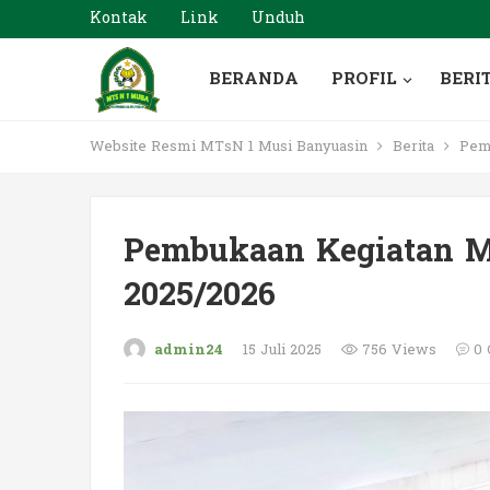
Kontak
Link
Unduh
BERANDA
PROFIL
BERI
Website Resmi MTsN 1 Musi Banyuasin
Berita
Pemb
Pembukaan Kegiatan 
2025/2026
admin24
15 Juli 2025
756 Views
0 