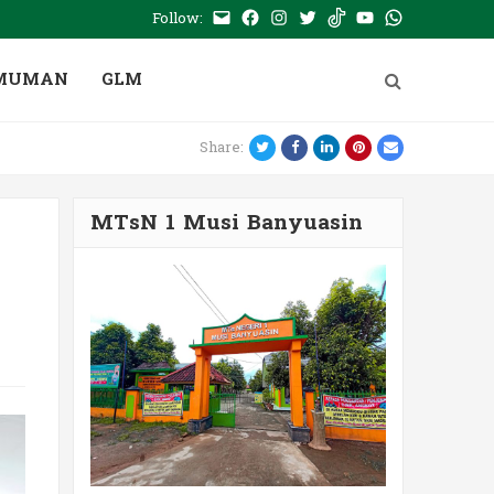
Follow:
E-
Facebook
Instagram
Twitter
Tiktok
Youtube
WhatsApp
mail
PTSP
MUMAN
GLM
Twitter
Facebook
LinkedIn
Pinterest
Email
Share:
MTsN 1 Musi Banyuasin