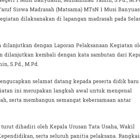
egeri 1 Musi Banyuasin, Muhammad Yamin, S.Pd., M.P
’aruf Siswa Madrasah (Matsama) MTsN 1 Musi Banyuas
egiatan dilaksanakan di lapangan madrasah pada Sela
 dilanjutkan dengan Laporan Pelaksanaan Kegiatan ol
dan dilanjutkan kembali dengan kata sambutan dari Kep
, S.Pd., M.Pd.
ngucapkan selamat datang kepada peserta didik baru
iatan ini merupakan langkah awal untuk mengenal
asah, serta membangun semangat kebersamaan antar
urut dihadiri oleh Kepala Urusan Tata Usaha, Wakil
ependidikan, serta seluruh panitia pelaksana. Rangka