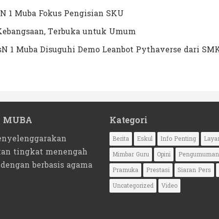
N 1 Muba Fokus Pengisian SKU
a Kebangsaan, Terbuka untuk Umum
MTsN 1 Muba Disuguhi Demo Leanbot Pythaverse dari SM
1 MUBA
Kategori
nyelenggarakan
Berita
Eskul
Info Penting
Laya
kan tingkat menengah
Mimbar Guru
Opini
Pengumuman
 dengan berbasis agama
Pramuka
Prestasi
Siaran Pers
Uncategorized
Video