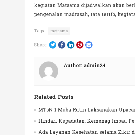
kegiatan Matsama dijadwalkan akan berl
pengenalan madrasah, tata tertib, kegiata
Tags:
matsama
Twitter
Facebook
LinkedIn
Pinterest
Email
Share:
Author:
admin24
Related Posts
MTsN 1 Muba Rutin Laksanakan Upacar
Hindari Kepadatan, Kemenag Imbau Pes
Ada Layanan Kesehatan selama Zikir 