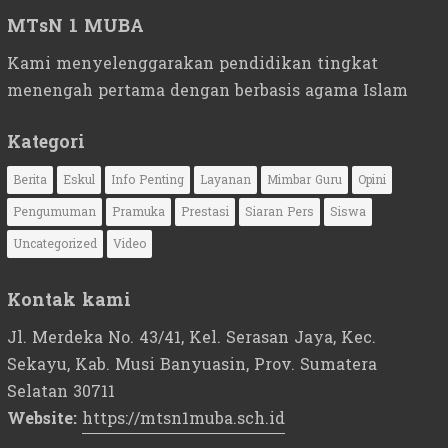
MTsN 1 MUBA
Kami menyelenggarakan pendidikan tingkat
menengah pertama dengan berbasis agama Islam
Kategori
Berita
Eskul
Info Penting
Layanan
Mimbar Guru
Opini
Pengumuman
Pramuka
Prestasi
Siaran Pers
Siswa
Uncategorized
Video
Kontak kami
Jl. Merdeka No. 43/41, Kel. Serasan Jaya, Kec.
Sekayu, Kab. Musi Banyuasin, Prov. Sumatera
Selatan 30711
Website:
https://mtsn1muba.sch.id