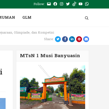
Follow:
E-
Facebook
Instagram
Twitter
Tiktok
Youtube
WhatsApp
mail
PTSP
MUMAN
GLM
juaraan, Olimpiade, dan Kompetisi
Twitter
Facebook
LinkedIn
Pinterest
Email
Share:
MTsN 1 Musi Banyuasin
i