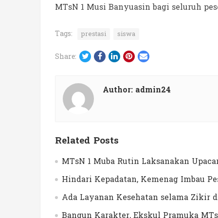
MTsN 1 Musi Banyuasin bagi seluruh pese
Tags:
prestasi
siswa
Twitter
Facebook
LinkedIn
Pinterest
Email
Share:
Author:
admin24
Related Posts
MTsN 1 Muba Rutin Laksanakan Upacar
Hindari Kepadatan, Kemenag Imbau Pes
Ada Layanan Kesehatan selama Zikir 
Bangun Karakter, Ekskul Pramuka MTs