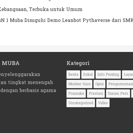
a Kebangsaan, Terbuka untuk Umum
MTsN 1 Muba Disuguhi Demo Leanbot Pythaverse dari SM
1 MUBA
Kategori
nyelenggarakan
Berita
Eskul
Info Penting
Laya
kan tingkat menengah
Mimbar Guru
Opini
Pengumuman
 dengan berbasis agama
Pramuka
Prestasi
Siaran Pers
Uncategorized
Video