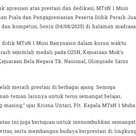
 apresiasi atas prestasi dan dedikasi, MTsN 1 Musi
n Piala dan Pengapresiasian Peserta Didik Peraih Jua
, dan kompetisi, Senin (04/08/2025) di halaman madrasa
ta didik MTsN 1 Musi Banyuasin dalam kurun waktu
eraih sejumlah medali pada O2SN, Kejuaraan Mok’s
ejuaraan Bela Negara Tk. Nasional, Olimpiade Sains
lah meraih prestasi di berbagai ajang. Semoga
man-teman lainnya untuk terus semangat belajar,
g-masing,” ujar Krisna Untari, Plt. Kepala MTsN 1 Muba
iatan ini juga bertujuan untuk menumbuhkan semangat
vitas, serta membangun budaya berprestasi di lingkun