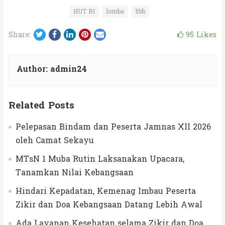
HUT RI
lomba
ltbb
Twitter
Facebook
LinkedIn
Pinterest
Email
95
Likes
Share:
Author:
admin24
Related Posts
Pelepasan Bindam dan Peserta Jamnas XII 2026
oleh Camat Sekayu
MTsN 1 Muba Rutin Laksanakan Upacara,
Tanamkan Nilai Kebangsaan
Hindari Kepadatan, Kemenag Imbau Peserta
Zikir dan Doa Kebangsaan Datang Lebih Awal
Ada Layanan Kesehatan selama Zikir dan Doa