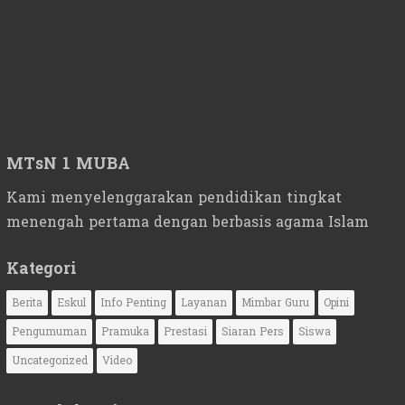
MTsN 1 MUBA
Kami menyelenggarakan pendidikan tingkat
menengah pertama dengan berbasis agama Islam
Kategori
Berita
Eskul
Info Penting
Layanan
Mimbar Guru
Opini
Pengumuman
Pramuka
Prestasi
Siaran Pers
Siswa
Uncategorized
Video