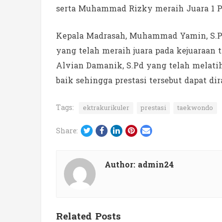
serta Muhammad Rizky meraih Juara 1 
Kepala Madrasah, Muhammad Yamin, S.P
yang telah meraih juara pada kejuaraan t
Alvian Damanik, S.Pd yang telah melati
baik sehingga prestasi tersebut dapat dira
Tags:
ektrakurikuler
prestasi
taekwondo
Twitter
Facebook
LinkedIn
Pinterest
Email
Share:
Author:
admin24
Related Posts