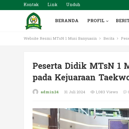
Kontak
Link
Unduh
BERANDA
PROFIL
BERI
Website Resmi MTsN 1 Musi Banyuasin
Berita
Pese
Peserta Didik MTsN 1 
pada Kejuaraan Taekw
admin24
31 Juli 2024
1,083 Views