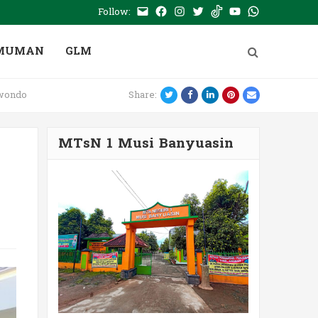
Follow:
E-
Facebook
Instagram
Twitter
Tiktok
Youtube
WhatsApp
mail
PTSP
MUMAN
GLM
Twitter
Facebook
LinkedIn
Pinterest
Email
kwondo
Share:
MTsN 1 Musi Banyuasin