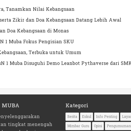
a, Tanamkan Nilai Kebangsaan
erta Zikir dan Doa Kebangsaan Datang Lebih Awal
dan Doa Kebangsaan di Monas
N 1 Muba Fokus Pengisian SKU
a Kebangsaan, Terbuka untuk Umum
MTsN 1 Muba Disuguhi Demo Leanbot Pythaverse dari SM
1 MUBA
Kategori
nyelenggarakan
Berita
Eskul
Info Penting
Laya
kan tingkat menengah
Mimbar Guru
Opini
Pengumuman