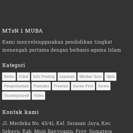
MTsN 1 MUBA
Kami menyelenggarakan pendidikan tingkat
menengah pertama dengan berbasis agama Islam
Kategori
Berita
Eskul
Info Penting
Layanan
Mimbar Guru
Opini
Pengumuman
Pramuka
Prestasi
Siaran Pers
Siswa
Uncategorized
Video
Kontak kami
Jl. Merdeka No. 43/41, Kel. Serasan Jaya, Kec.
Sekayu, Kab. Musi Banyuasin, Prov. Sumatera