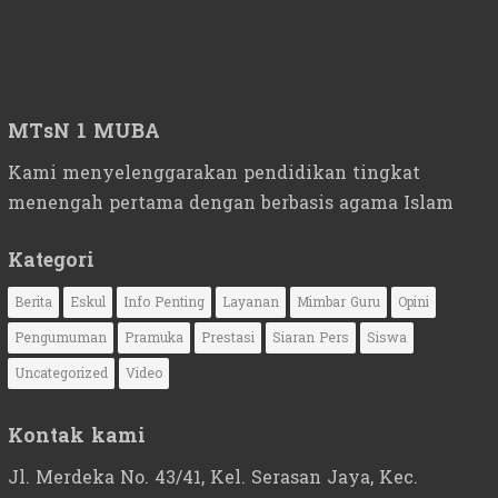
MTsN 1 MUBA
Kami menyelenggarakan pendidikan tingkat
menengah pertama dengan berbasis agama Islam
Kategori
Berita
Eskul
Info Penting
Layanan
Mimbar Guru
Opini
Pengumuman
Pramuka
Prestasi
Siaran Pers
Siswa
Uncategorized
Video
Kontak kami
Jl. Merdeka No. 43/41, Kel. Serasan Jaya, Kec.