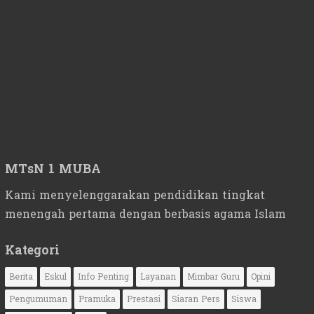
MTsN 1 MUBA
Kami menyelenggarakan pendidikan tingkat
menengah pertama dengan berbasis agama Islam
Kategori
Berita
Eskul
Info Penting
Layanan
Mimbar Guru
Opini
Pengumuman
Pramuka
Prestasi
Siaran Pers
Siswa