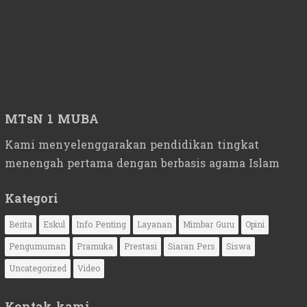
MTsN 1 MUBA
Kami menyelenggarakan pendidikan tingkat
menengah pertama dengan berbasis agama Islam
Kategori
Berita
Eskul
Info Penting
Layanan
Mimbar Guru
Opini
Pengumuman
Pramuka
Prestasi
Siaran Pers
Siswa
Uncategorized
Video