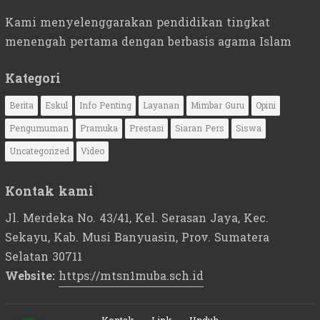
Kami menyelenggarakan pendidikan tingkat
menengah pertama dengan berbasis agama Islam
Kategori
Berita
Eskul
Info Penting
Layanan
Mimbar Guru
Opini
Pengumuman
Pramuka
Prestasi
Siaran Pers
Siswa
Uncategorized
Video
Kontak kami
Jl. Merdeka No. 43/41, Kel. Serasan Jaya, Kec.
Sekayu, Kab. Musi Banyuasin, Prov. Sumatera
Selatan 30711
Website:
https://mtsn1muba.sch.id