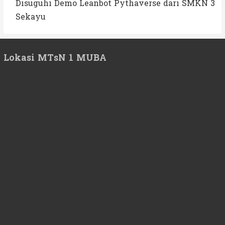
Disuguhi Demo Leanbot Pythaverse dari SMKN 3
Sekayu
Lokasi MTsN 1 MUBA