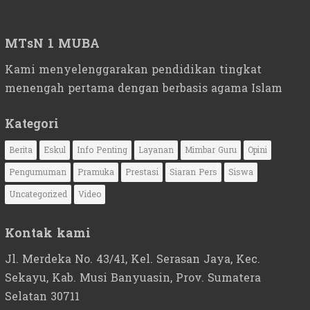
MTsN 1 MUBA
Kami menyelenggarakan pendidikan tingkat
menengah pertama dengan berbasis agama Islam
Kategori
Berita
Eskul
Info Penting
Layanan
Mimbar Guru
Opini
Pengumuman
Pramuka
Prestasi
Siaran Pers
Siswa
Uncategorized
Video
Kontak kami
Jl. Merdeka No. 43/41, Kel. Serasan Jaya, Kec.
Sekayu, Kab. Musi Banyuasin, Prov. Sumatera
Selatan 30711