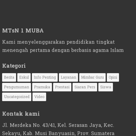
MTsN 1 MUBA
Kami menyelenggarakan pendidikan tingkat
menengah pertama dengan berbasis agama Islam
Kategori
Berita
Eskul
Info Penting
Layanan
Mimbar Guru
Opini
Pengumuman
Pramuka
Prestasi
Siaran Pers
Siswa
Uncategorized
Video
Kontak kami
Jl. Merdeka No. 43/41, Kel. Serasan Jaya, Kec.
Sekayu, Kab. Musi Banyuasin, Prov. Sumatera